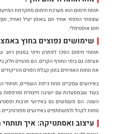
תותח חימום הוא מערכת חימום מתקדמת המיועד
עוצמתי המפזר אוויר חם באופן יעיל ואחיד, ת
חום אופטימלי.
שימושים נפוצים בחוץ באמצע
תותחי חימום הפכו לפתרון חיוני במגוון רחב 
ונעימה גם בימי החורף הקרים. הם מהווים חלק ב
את נוחות האורחים בזמן קבלת הפנים והריקודים ב
באירועים עסקיים תחת כיפת השמיים, תותחי ה
בעוד שבמסעדות עם ישיבה חיצונית ומרפסות בב
השנה. הם משמשים גם באירועי תרבות ופסטיבל
נוחות לקהל ולמשתתפים באירועים ספורטיביים 
עיצוב ואסתטיקה: איך תותחי 