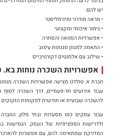
בניגוד לדעה הרווחת, תותחי החימום המודרניים 
יש להם:
• מראה מודרני ומינימליסטי
• גימור איכותי ומקצועי
• אפשרויות הסוואה והסתרה
• התאמה למגוון סגנונות עיצוב
• שילוב עם אלמנטים דקורטיביים
אפשרויות השכרה נוחות בא. ט
חברת א. טולדנו מציעה אפשרויות השכרה מגוונ
עבור אירועים חד-פעמיים, דרך השכרה לסוף 
להשכרה שבועית או חודשית למקומות הזקוקים לפ
עבור עסקים כמו מסעדות ובתי מלון, החברה 
ולדרישות הספציפיות של העסק. הגמישות ב
המדויקת שמתאימה להם, עם אפשרות להארכה א