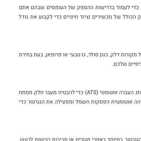
 כדי לעמוד בדרישות ההספק של העומסים שבהם אתם
הכולל של מכשירים וציוד חיוניים כדי לקבוע את גודל
מקורות דלק, כגון סולר, גז טבעי או פרופאן, בעת בחירת
יפיים שלכם.
– בחרו בגנרטור המצויד במתג העברה אוטומטי (ATS) כדי להבטיח מעבר חלק ממתח
כוח גיבוי במהלך הפסקות חשמל. ATS מזהה אוטומטית הפסקות חשמל ומפעילה את הגנרטור כדי
טור, במיוחד באזורי מגורים או סביבות רגישות לרעש.