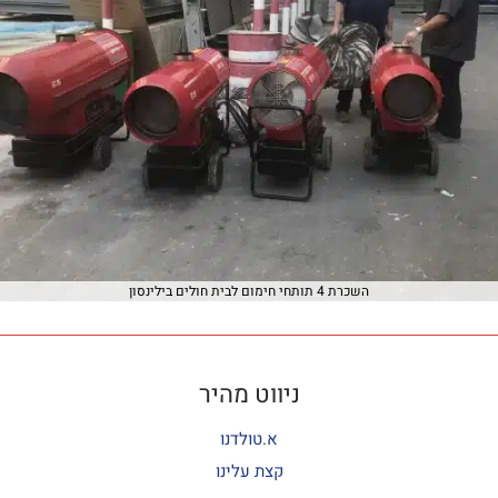
השכרת 4 תותחי חימום לבית חולים בילינסון
ניווט מהיר
א.טולדנו
קצת עלינו