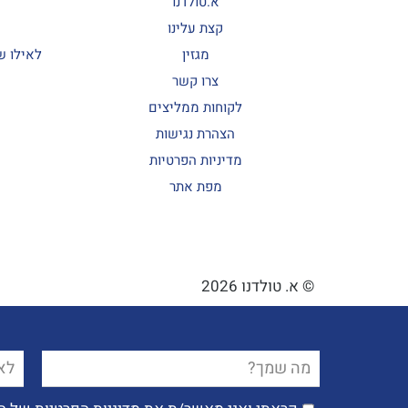
א.טולדנו
קצת עלינו
מגזין
לאילו ש
צרו קשר
לקוחות ממליצים
הצהרת נגישות
מדיניות הפרטיות
מפת אתר
© א. טולדנו 2026
פ
שם
טלפו
מלא