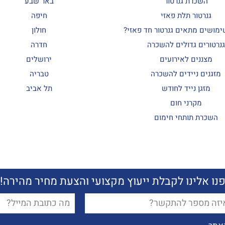
השכרת גנרטור
באר שבע
גנרטור תלת פאזי
חיפה
ימושים מתאים גנרטור חד פאזי?
חולון
גנרטורים גדולים להשכרה
חדרה
מצננים לאירועים
ירושלים
מזגנים ניידים להשכרה
טבריה
מזגן נייד לחודש
תל אביב
מקרני חום
השכרת תותחי חימום
נו אלינו לקבלת ייעוץ מקצועי והצעת מחיר מהירה!
ן
דוא"ל