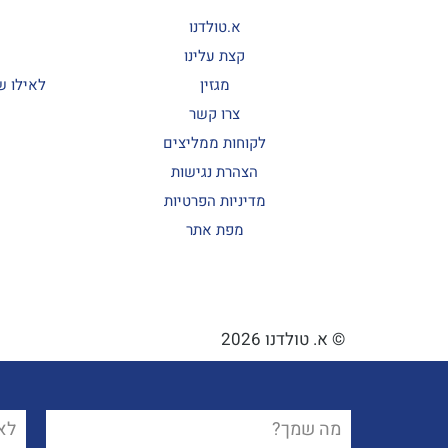
א.טולדנו
קצת עלינו
מגזין
לאילו ש
צרו קשר
לקוחות ממליצים
הצהרת נגישות
מדיניות הפרטיות
מפת אתר
© א. טולדנו 2026
פ
פ
שם
שם
טלפו
טלפו