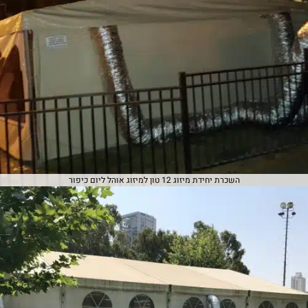
השכרת יחידת מיזוג 12 טון למיזוג אוהל ליום כיפור