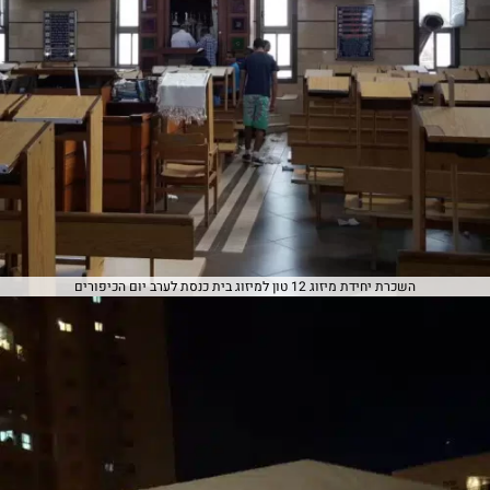
השכרת יחידת מיזוג 12 טון למיזוג בית כנסת לערב יום הכיפורים