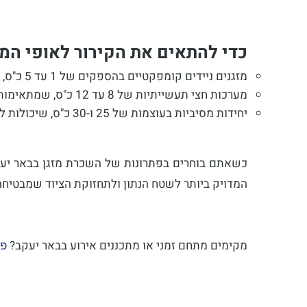
כדי להתאים את הקירור לאופי המבנ
מזגנים ניידים קומפקטיים בהספקים של 1 עד 5 כ"ס, מצוינים לחללים קטנים ומשרדים.
מערכות חצי תעשייתיות של 8 עד 12 כ"ס, שמתאימות בצורה מושלמת לאוהלים בינוניים וסוכות אירוח.
יחידות מסיביות בעוצמות של 25 ו-30 כ"ס, שיכולות להתמודד עם עומסי חום קיצוניים בהאנגרים ומבנים גדולים.
כשאתם בוחרים בפתרונות של השכרת מזגן בבאר יעקב 
המדויק ביותר לשטח הנתון ולתחזוקת הציוד שמבטיחה
מקימים מתחם זמני או מתכננים אירוע בבאר יעקב?
פנ