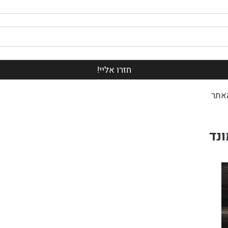
אתר
נד