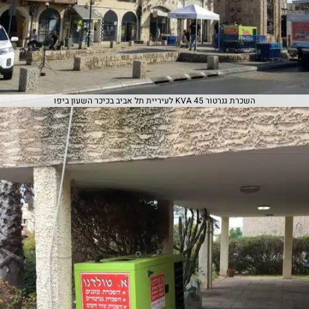
השכרת גנרטור 45 KVA לעיריית תל אביב בכיכר השעון ביפו