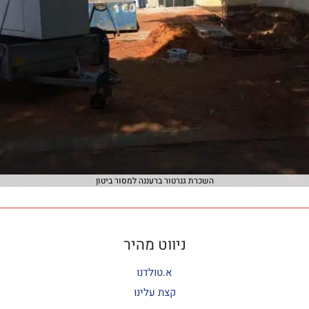
השכרת גנרטור ברעננה למסור ביטון
ניווט מהיר
א.טולדנו
קצת עלינו