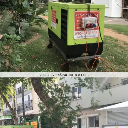
השכרת גנרטור 45kva + ‏לוח חשמל