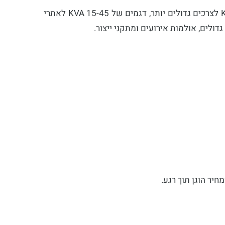
יש לנו יחידות קטנות של 3-8 KVA שמתאימות לדוכן אוכל, עמדת DJ או אירוע קטן, גנרטורים ייעודיים של 50-110 KVA לצרכים גדולים יותר, דגמים של 15-45 KVA לאתרי
חיר הוגן תוך רגע.