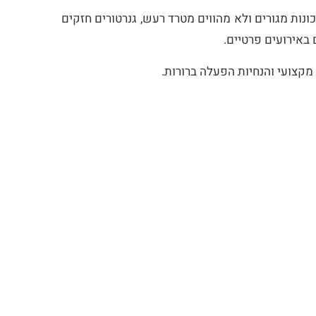
 העיר: יחידות שקטות של 15-35 KVA שמתאימות במיוחד לשכונות מגורים ולא מהווים מטרד רעש, גנרטורים חזקים
מקצועי והנחיות הפעלה ברורות.