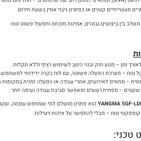
של 5 קילוואט (KVA), ומתאים למגוון רחב של שימושים – החל משימ
ים תעשייתיים קטנים או כפתרון גיבוי אמין בשעת חירום.
משלב בין ביצועים גבוהים, אמינות מוכחת ותפעול פשוט ונוח.
ות
אורך זמן – מנוע חזק ובנוי היטב לשימוש רציף וללא תקלות.
ל ונוח – מערכת הפעלה פשוטה, עם לוח בקרה ידידותי למשתמש.
חסית – מתאים לאירועים, אתרי עבודה או הפעלה זמנית במקומות 
 שקטים – מפחית רעשים ומאפשר סביבת עבודה נעימה יותר.
YANGMA 5GF-LD
הוא פתרון מושלם למי שמחפש עוצמה, שקט ו
קומפקטי ונוח – מבלי להתפשר על איכות ויעילות.
 טכני: