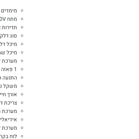
מימדים – 945X550X770
מתח 220V
תדירות 50/60Hz
סוג דלק 
מיכל דלק – 16
מיכל שמן – .65
מערכת לז
1 פאזה / תלת פאזה.
התנעה ח
משקל נקי – 5
אורך חיי
צריכת דל
מערכת ה
אידיאלי 
מערכת ל
לוח בקרה