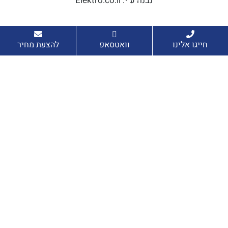
נבנה ע"י: Elektro.co.il
חייגו אלינו
וואטסאפ
להצעת מחיר