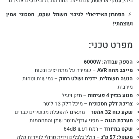
ביתי, עסקי או שטח, עם מייצב מתח מובנה וביצועים אמינים.
⚡
הפתרון האידיאלי לגיבוי חשמל שקט, חסכוני אמין
ועוצמתי!
מפרט טכני:
הספק עבודה: 6000W
מייצב מתח AVR
– שמירה על מתח יציב ובטוח
הנעה חשמלית, ידנית ושלט רחוק
– גמישות ונוחות
מירבית
מנוע בנזין 4 פעימות
– חזק ויעיל
צריכת דלק חסכונית
– מיכל דלק 13 ליטר
שקע כוח 32 אמפר
– מתאים להפעלת מכשירים כבדים
מערכת הגנה
– מפני עודף/חוסר שמן והתחממות
שקט במיוחד
– רמת רעש 64dB
משקל: 57 ק"ג
– כולל גלגלים וידית טרולי לניידות קלה