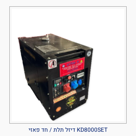
KD8000SET דיזל תלת / חד פאזי